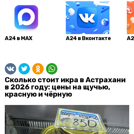
А24 в MAX
А24 в Вконтакте
А2
Сколько стоит икра в Астрахани
в 2026 году: цены на щучью,
красную и чёрную