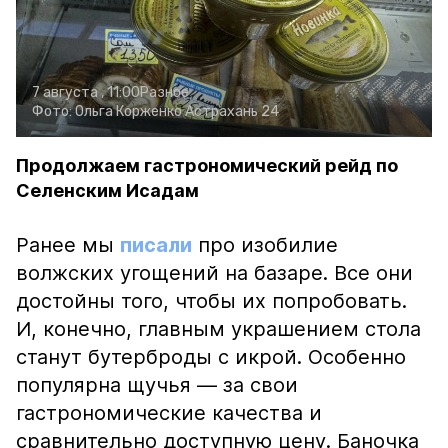
7 августа , 11:00
Разное
Фото:
Ольга Корженко
Астрахань 24
Продолжаем гастрономический рейд по
Селенским Исадам
Ранее мы
писали
про изобилие
волжских угощений на базаре. Все они
достойны того, чтобы их попробовать.
И, конечно, главным украшением стола
станут бутерброды с икрой. Особенно
популярна щучья — за свои
гастрономические качества и
сравнительно доступную цену. Баночка