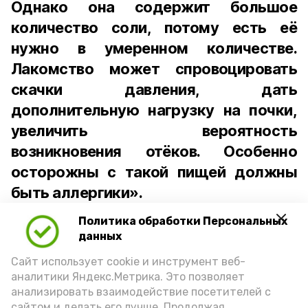
Однако она содержит большое
количество соли, потому есть её
нужно в умеренном количестве.
Лакомство может спровоцировать
скачки давления, дать
дополнительную нагрузку на почки,
увеличить вероятность
возникновения отёков. Особенно
осторожны с такой пищей должны
быть аллергики».
Политика обработки Персональных
Для взрослого человека безопасной
данных
порцией икры считается 30-50 граммов
(2-3 ложки). При этом следует обратить
Сайт использует cookie и инструмент веб-
аналитики Яндекс.Метрика. Это позволяет
внимание на хлеб, с которым она
анализировать взаимодействие посетителей с
подаётся: лучше выбирать
сайтом и делать его лучше. Продолжая