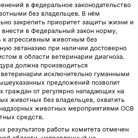
менений в федеральное законодательство
вотными без владельцев. В нём
ьно закрепить приоритет защиты жизни и
е внести в Федеральный закон норму,
 к агрессивным животным без
ную эвтаназию при наличии достоверно
истом в области ветеринарии диагноза.
дура должна производиться
и ветеринарии исключительно гуманными
вышеуказанных предложений позволит
х граждан от регулярно нападающих на
ных животных без владельцев, охватить
знадзорных животных мероприятиями ОСВ
тных средств.
х результатов работы комитета отмечен