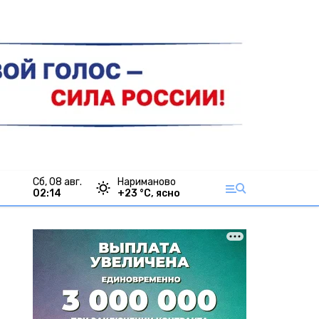
сб, 08 авг.
Нариманово
02:15
+
23
°С,
ясно