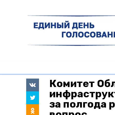
Комитет Об
инфраструк
за полгода 
вопрос