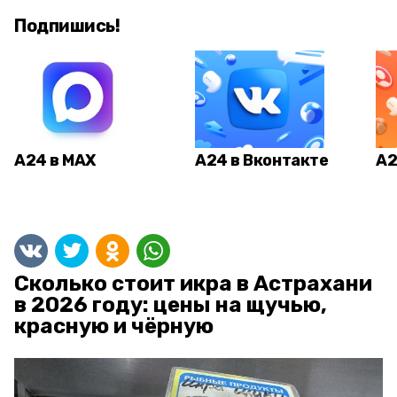
Подпишись!
А24 в MAX
А24 в Вконтакте
А2
Сколько стоит икра в Астрахани
в 2026 году: цены на щучью,
красную и чёрную