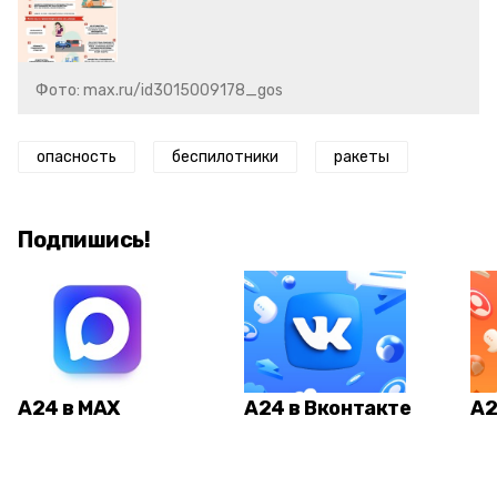
Фото: max.ru/id3015009178_gos
опасность
беспилотники
ракеты
Подпишись!
А24 в MAX
А24 в Вконтакте
А2