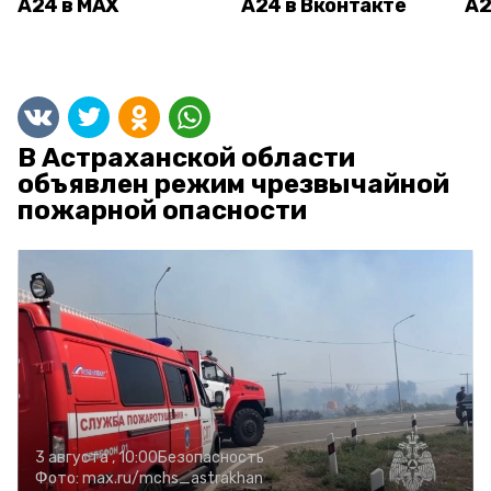
А24 в MAX
А24 в Вконтакте
А2
В Астраханской области
объявлен режим чрезвычайной
пожарной опасности
3 августа , 10:00
Безопасность
Фото:
max.ru/mchs_astrakhan