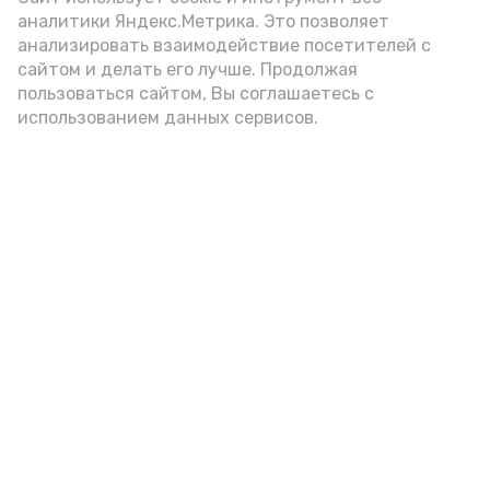
аналитики Яндекс.Метрика. Это позволяет
анализировать взаимодействие посетителей с
А24 в MAX
А24 в Вконтакте
А2
сайтом и делать его лучше. Продолжая
пользоваться сайтом, Вы соглашаетесь с
использованием данных сервисов.
В наримановском центре
провели «Арбузник»