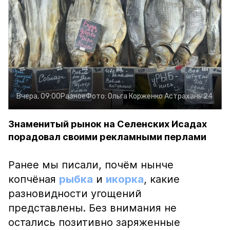
Вчера, 09:00
Разное
Фото:
Ольга Корженко
Астрахань 24
Знаменитый рынок на Селенских Исадах
порадовал своими рекламными перлами
Ранее мы писали, почём нынче
копчёная
рыбка
и
икорка
, какие
разновидности угощений
представлены. Без внимания не
остались позитивно заряженные