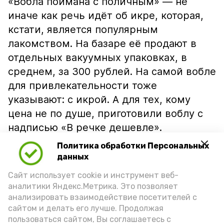
«Вобла поймана с поличным» — не
иначе как речь идёт об икре, которая,
кстати, является популярным
лакомством. На базаре её продают в
отдельных вакуумных упаковках, в
среднем, за 300 рублей. На самой вобле
для привлекательности тоже
указывают: с икрой. А для тех, кому
цена не по душе, приготовили воблу с
надписью «В речке дешевле».
Политика обработки Персональных
данных
Сайт использует cookie и инструмент веб-
аналитики Яндекс.Метрика. Это позволяет
анализировать взаимодействие посетителей с
сайтом и делать его лучше. Продолжая
пользоваться сайтом, Вы соглашаетесь с