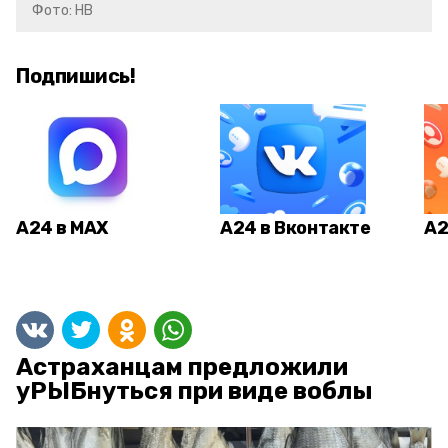
Фото: НВ
Подпишись!
А24 в MAX
А24 в Вконтакте
А2
Астраханцам предложили
уРЫБнуться при виде воблы