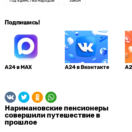
год единства народов
закон
Подпишись!
А24 в MAX
А24 в Вконтакте
А2
Наримановские пенсионеры
совершили путешествие в
прошлое