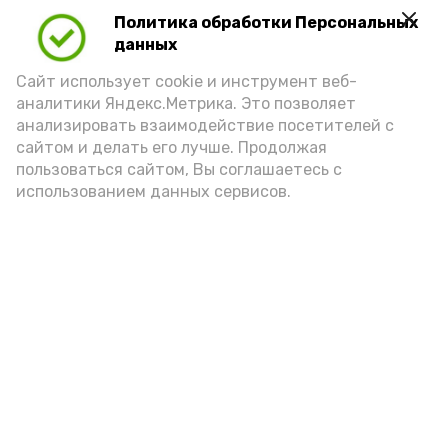
прошлых веков.
Политика обработки Персональных
данных
Подпишись!
Сайт использует cookie и инструмент веб-
аналитики Яндекс.Метрика. Это позволяет
анализировать взаимодействие посетителей с
сайтом и делать его лучше. Продолжая
пользоваться сайтом, Вы соглашаетесь с
использованием данных сервисов.
А24 в MAX
А24 в Вконтакте
А2
В Наримановском районе
отметили День светофора