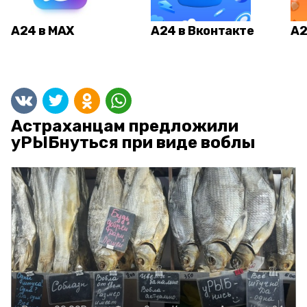
А24 в MAX
А24 в Вконтакте
А2
Астраханцам предложили
уРЫБнуться при виде воблы