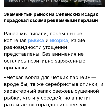
Вчера, 09:00
Разное
Фото:
Ольга Корженко
Астрахань 24
Знаменитый рынок на Селенских Исадах
порадовал своими рекламными перлами
Ранее мы писали, почём нынче
копчёная
рыбка
и
икорка
, какие
разновидности угощений
представлены. Без внимания не
остались позитивно заряженные
прилавки.
«Чёткая вобла для чётких парней» —
вроде бы, те же серебристые спинки, и
характерный запах свежевысушенной
рыбки, что и у соседей, но аппетит
разжигается гораздо сильнее: уж