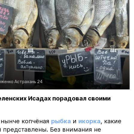
рженко
Астрахань 24
еленских Исадах порадовал своими
 нынче копчёная
рыбка
и
икорка
, какие
 представлены. Без внимания не