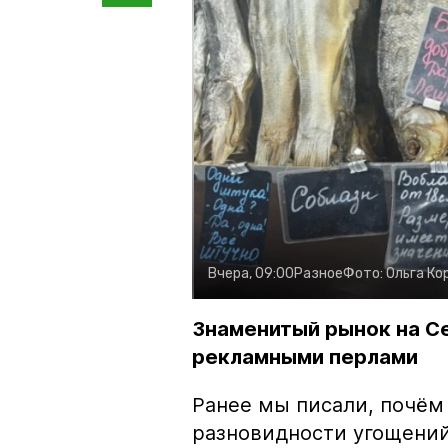
Вчера, 09:00
Разное
Фото:
Ольга Ко
Знаменитый рынок на С
рекламными перлами
Ранее мы писали, почём
разновидности угощений