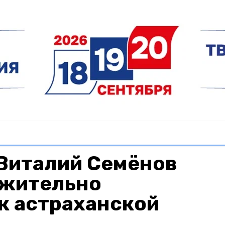
Виталий Семёнов
ажительно
к астраханской