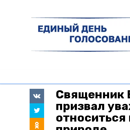
Священник 
призвал ув
относиться 
природе