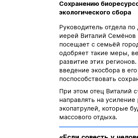
Сохранению биоресурсо
экологического сбора
Руководитель отдела по
иерей Виталий Семёнов р
посещает с семьёй город
одобряет такие меры, в
развитие этих регионов
введение экосбора в его
поспособствовать сохра
При этом отец Виталий с
направлять на усиление
экопатрулей, которые б
массового отдыха.
«Если совесть у челов