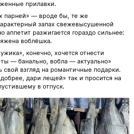
яженные прилавки.
х парней» — вроде бы, те же
характерный запах свежевысушенной
но аппетит разжигается гораздо сильнее:
ряжена воблёшка.
ужика», конечно, хочется отнести
еты — банально, вобла — актуально»
ь свой взгляд на романтичные подарки.
добрее, дари лещей» так и просится на
тпустившему в отпуск.