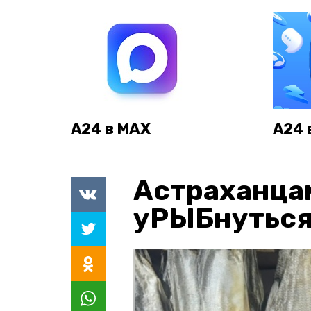
А24 в MAX
А24 
Астраханца
уРЫБнуться