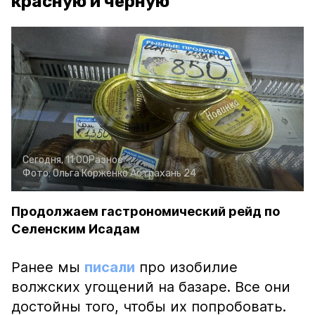
красную и чёрную
Сегодня, 11:00
Разное
Фото:
Ольга Корженко
Астрахань 24
Продолжаем гастрономический рейд по
Селенским Исадам
Ранее мы
писали
про изобилие
волжских угощений на базаре. Все они
достойны того, чтобы их попробовать.