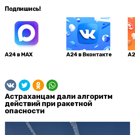
Подпишись!
А24 в MAX
А24 в Вконтакте
А2
Астраханцам дали алгоритм
действий при ракетной
опасности