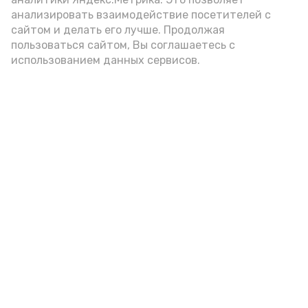
анализировать взаимодействие посетителей с
сайтом и делать его лучше. Продолжая
Видео: управление пресс-службы и информации
пользоваться сайтом, Вы соглашаетесь с
администрации губернатора АО
использованием данных сервисов.
год единства народов
закон
Подпишись!
А24 в MAX
А24 в Вконтакте
А2