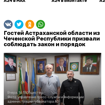
А24 в MAX
А24 в Вконтакте
А2
Гостей Астраханской области из
Чеченской Республики призвали
соблюдать закон и порядок
Вчера, 16:15
Общество
Фото:
управление пресс-службы и информации
администрации губернатора АО