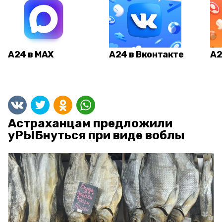
А24 в MAX
А24 в Вконтакте
А2
Астраханцам предложили
уРЫБнуться при виде воблы