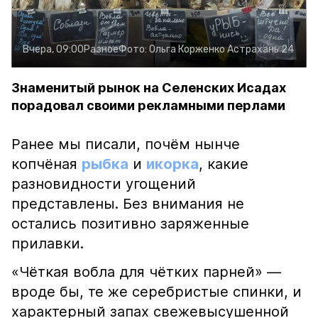
Вчера, 09:00
Разное
Фото:
Ольга Корженко
Астрахань 24
Знаменитый рынок на Селенских Исадах
порадовал своими рекламными перлами
Ранее мы писали, почём нынче
копчёная
рыбка
и
икорка
, какие
разновидности угощений
представлены. Без внимания не
остались позитивно заряженные
прилавки.
«Чёткая вобла для чётких парней» —
вроде бы, те же серебристые спинки, и
характерный запах свежевысушенной