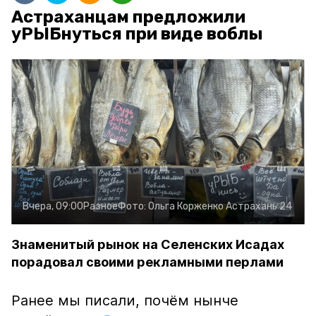
Астраханцам предложили
уРЫБнуться при виде воблы
Вчера, 09:00
Разное
Фото:
Ольга Корженко
Астрахань 24
Знаменитый рынок на Селенских Исадах
порадовал своими рекламными перлами
Ранее мы писали, почём нынче