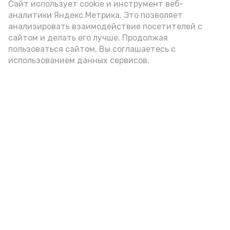
Сайт использует cookie и инструмент веб-
аналитики Яндекс.Метрика. Это позволяет
анализировать взаимодействие посетителей с
сайтом и делать его лучше. Продолжая
пользоваться сайтом, Вы соглашаетесь с
использованием данных сервисов.
Фото: Ольга Корженко Астрахань 24
Как объяснили продавцы, воблу берут
охотно: уж больно хороша на вкус. К
тому же её удобно транспортировать,
она долго не портится. А это
немаловажно: рыбка, особенно с такими