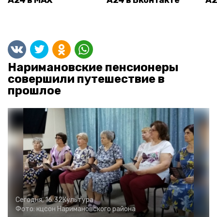
А24 в MAX
А24 в Вконтакте
А2
Наримановские пенсионеры
совершили путешествие в
прошлое
Сегодня, 16:32
Культура
Фото:
кцсон Наримановского района