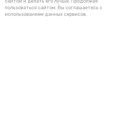
А24 в MAX
А24 в Вконтакте
А2
сайтом и делать его лучше. Продолжая
пользоваться сайтом, Вы соглашаетесь с
использованием данных сервисов.
В Наримановском районе
отметили День светофора
Сегодня, 13:17
Общество
Фото:
МВД 30