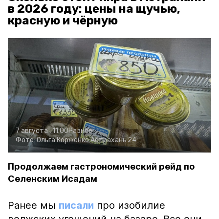
в 2026 году: цены на щучью,
красную и чёрную
7 августа , 11:00
Разное
Фото:
Ольга Корженко
Астрахань 24
Продолжаем гастрономический рейд по
Селенским Исадам
Ранее мы
писали
про изобилие