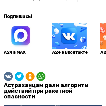
Подпишись!
А24 в MAX
А24 в Вконтакте
А2
Астраханцам дали алгоритм
действий при ракетной
опасности