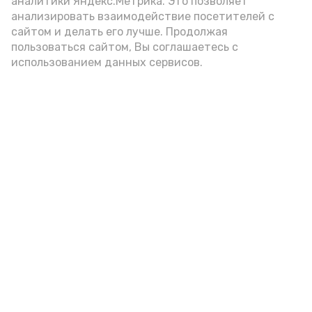
аналитики Яндекс.Метрика. Это позволяет
анализировать взаимодействие посетителей с
А24 в MAX
А24 в Вконтакте
А2
сайтом и делать его лучше. Продолжая
пользоваться сайтом, Вы соглашаетесь с
использованием данных сервисов.
Гостей Астраханской области из
Чеченской Республики призвали
соблюдать закон и порядок
6 августа , 16:15
Общество