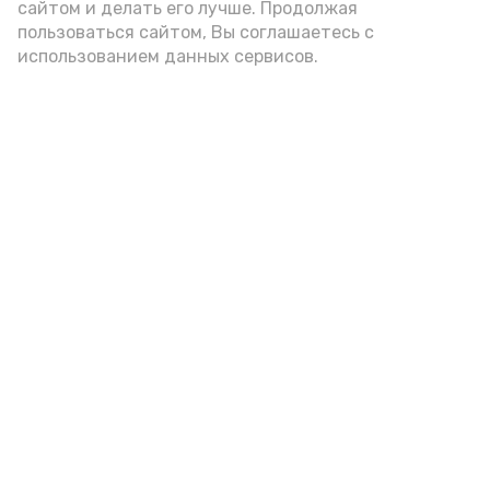
сайтом и делать его лучше. Продолжая
Видео: управление пресс-службы и информации
пользоваться сайтом, Вы соглашаетесь с
администрации губернатора АО
использованием данных сервисов.
год единства народов
закон
Подпишись!
А24 в MAX
А24 в Вконтакте
А2