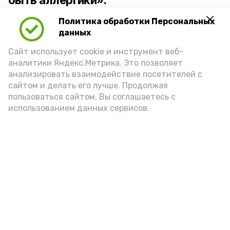
быть аллергики».
Политика обработки Персональных
Для взрослого человека безопасной
данных
порцией икры считается 30-50 граммов
(2-3 ложки). При этом следует обратить
Сайт использует cookie и инструмент веб-
аналитики Яндекс.Метрика. Это позволяет
внимание на хлеб, с которым она
анализировать взаимодействие посетителей с
подаётся: лучше выбирать
сайтом и делать его лучше. Продолжая
цельнозерновой, с мукой грубого
пользоваться сайтом, Вы соглашаетесь с
использованием данных сервисов.
помола. Есть икру следует в первой
половине дня. Кстати, полезнее для
здоровья сопроводить такой бутерброд
сочными овощами, свежей зеленью и
отварным яйцом.