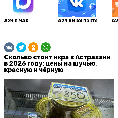
А24 в MAX
А24 в Вконтакте
А2
Сколько стоит икра в Астрахани
в 2026 году: цены на щучью,
красную и чёрную