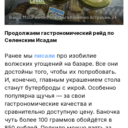
Вчера, 11:00
Разное
Фото:
Ольга Корженко
Астрахань 24
Продолжаем гастрономический рейд по
Селенским Исадам
Ранее мы
писали
про изобилие
волжских угощений на базаре. Все они
достойны того, чтобы их попробовать.
И, конечно, главным украшением стола
станут бутерброды с икрой. Особенно
популярна щучья — за свои
гастрономические качества и
сравнительно доступную цену. Баночка
чуть более 100 граммов обойдётся в
850 рублей. Полкило можно взять за