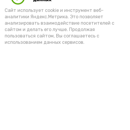
порцией икры считается 30-50 граммов
(2-3 ложки). При этом следует обратить
Сайт использует cookie и инструмент веб-
аналитики Яндекс.Метрика. Это позволяет
внимание на хлеб, с которым она
анализировать взаимодействие посетителей с
подаётся: лучше выбирать
сайтом и делать его лучше. Продолжая
цельнозерновой, с мукой грубого
пользоваться сайтом, Вы соглашаетесь с
использованием данных сервисов.
помола. Есть икру следует в первой
половине дня. Кстати, полезнее для
здоровья сопроводить такой бутерброд
сочными овощами, свежей зеленью и
отварным яйцом.