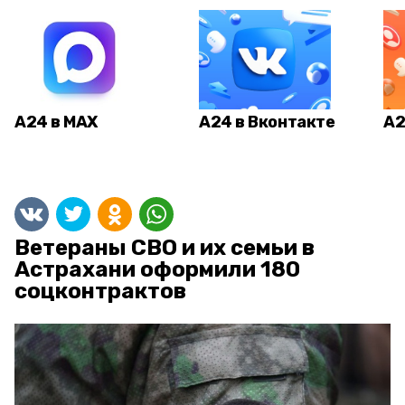
А24 в MAX
А24 в Вконтакте
А2
Ветераны СВО и их семьи в
Астрахани оформили 180
соцконтрактов