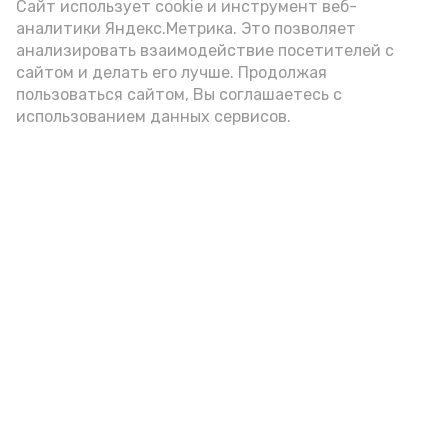
Сайт использует cookie и инструмент веб-
по инициативе губернатора Игоря
аналитики Яндекс.Метрика. Это позволяет
Бабушкина, по своей сути сопоставима
анализировать взаимодействие посетителей с
с президентским проектом «Время
сайтом и делать его лучше. Продолжая
героев».
пользоваться сайтом, Вы соглашаетесь с
использованием данных сервисов.
Подпишись!
А24 в MAX
А24 в Вконтакте
А2
В наримановском центре