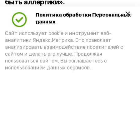
быть аллергики».
Политика обработки Персональных
Для взрослого человека безопасной
данных
порцией икры считается 30-50 граммов
(2-3 ложки). При этом следует обратить
Сайт использует cookie и инструмент веб-
аналитики Яндекс.Метрика. Это позволяет
внимание на хлеб, с которым она
анализировать взаимодействие посетителей с
подаётся: лучше выбирать
сайтом и делать его лучше. Продолжая
цельнозерновой, с мукой грубого
пользоваться сайтом, Вы соглашаетесь с
использованием данных сервисов.
помола. Есть икру следует в первой
половине дня. Кстати, полезнее для
здоровья сопроводить такой бутерброд
сочными овощами, свежей зеленью и
отварным яйцом.