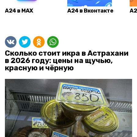
А24 в MAX
А24 в Вконтакте
А2
Сколько стоит икра в Астрахани
в 2026 году: цены на щучью,
красную и чёрную