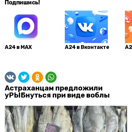
Подпишись!
А24 в MAX
А24 в Вконтакте
А2
Астраханцам предложили
уРЫБнуться при виде воблы