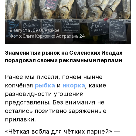
8 августа , 09:00
Разное
Фото:
Ольга Корженко
Астрахань 24
Знаменитый рынок на Селенских Исадах
порадовал своими рекламными перлами
Ранее мы писали, почём нынче
копчёная
рыбка
и
икорка
, какие
разновидности угощений
представлены. Без внимания не
остались позитивно заряженные
прилавки.
«Чёткая вобла для чётких парней» —