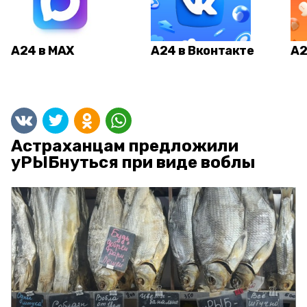
А24 в MAX
А24 в Вконтакте
А2
Астраханцам предложили
уРЫБнуться при виде воблы