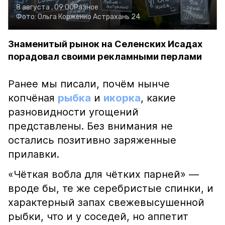
8 августа , 09:00
Разное
Фото:
Ольга Корженко
Астрахань 24
Знаменитый рынок на Селенских Исадах
порадовал своими рекламными перлами
Ранее мы писали, почём нынче
копчёная
рыбка
и
икорка
, какие
разновидности угощений
представлены. Без внимания не
остались позитивно заряженные
прилавки.
«Чёткая вобла для чётких парней» —
вроде бы, те же серебристые спинки, и
характерный запах свежевысушенной
рыбки, что и у соседей, но аппетит