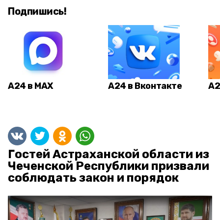
Подпишись!
А24 в MAX
А24 в Вконтакте
А2
Гостей Астраханской области из
Чеченской Республики призвали
соблюдать закон и порядок