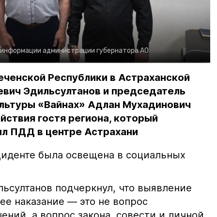
 информации администрации губернатора АО
еченской Республики в Астраханской
евич Эдильсултанов и председатель
льтуры «Вайнах» Адлан Мухадинович
йствия гостя региона, который
л ПДД в центре Астрахани
иденте была освещена в социальных
ьсултанов подчеркнул, что выявление
е наказание — это не вопрос
ний, а вопрос закона, совести и личной