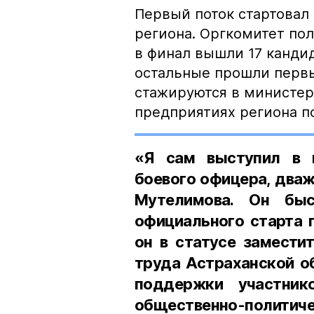
Первый поток стартовал 
региона. Оргкомитет пол
в финал вышли 17 кандид
остальные прошли перв
стажируются в министер
предприятиях региона п
«Я сам выступил в к
боевого офицера, два
Мутелимова. Он бы
официального старта 
он в статусе замести
труда Астраханской о
поддержки участник
общественно-политичес