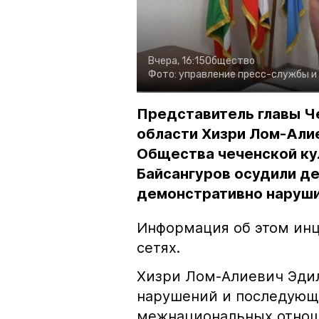
Вчера, 16:15
Общество
Фото:
управление пресс-службы и
Представитель главы Ч
области Хизри Лом-Али
Общества чеченской ку
Байсангуров осудили де
демонстративно наруши
Информация об этом инц
сетях.
Хизри Лом-Алиевич Эдил
нарушений и последующе
межнациональных отноше