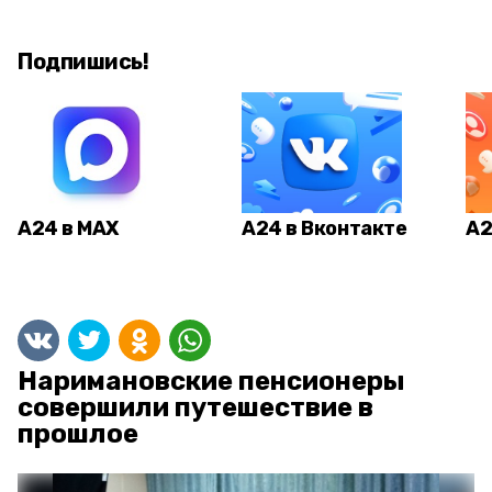
Подпишись!
А24 в MAX
А24 в Вконтакте
А2
Наримановские пенсионеры
совершили путешествие в
прошлое