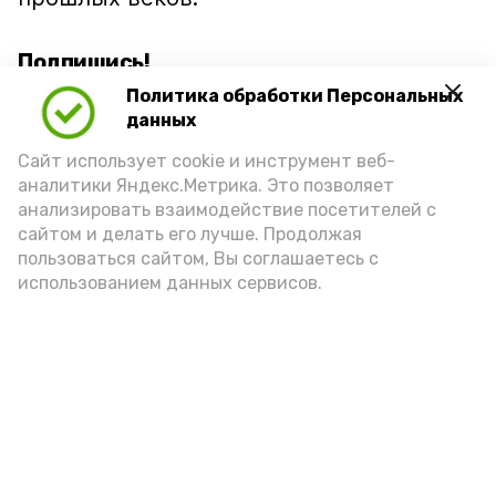
Подпишись!
Политика обработки Персональных
данных
Сайт использует cookie и инструмент веб-
аналитики Яндекс.Метрика. Это позволяет
анализировать взаимодействие посетителей с
А24 в MAX
А24 в Вконтакте
А2
сайтом и делать его лучше. Продолжая
пользоваться сайтом, Вы соглашаетесь с
использованием данных сервисов.
В Наримановском районе
отметили День светофора