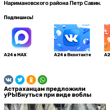
Наримановского района Петр Савин.
Подпишись!
А24 в MAX
А24 в Вконтакте
А2
Астраханцам предложили
уРЫБнуться при виде воблы