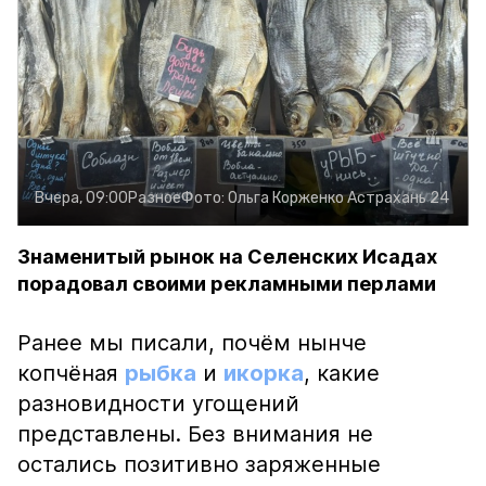
Вчера, 09:00
Разное
Фото:
Ольга Корженко
Астрахань 24
Знаменитый рынок на Селенских Исадах
порадовал своими рекламными перлами
Ранее мы писали, почём нынче
копчёная
рыбка
и
икорка
, какие
разновидности угощений
представлены. Без внимания не
остались позитивно заряженные