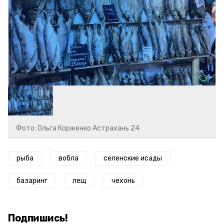
Фото: Ольга Корженко Астрахань 24
рыба
вобла
селенские исады
базаринг
лещ
чехонь
Подпишись!