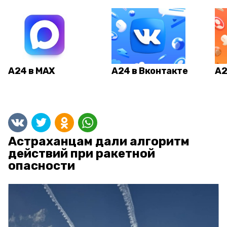
А24 в MAX
А24 в Вконтакте
А2
Астраханцам дали алгоритм
действий при ракетной
опасности