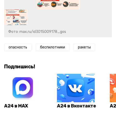
Фото: max.ru/id3015009178_gos
опасность
беспилотники
ракеты
Подпишись!
А24 в MAX
А24 в Вконтакте
А2