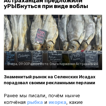
Астраханцам предложили
уРЫБнуться при виде воблы
Вчера, 09:00
Разное
Фото:
Ольга Корженко
Астрахань 24
Знаменитый рынок на Селенских Исадах
порадовал своими рекламными перлами
Ранее мы писали, почём нынче
копчёная
рыбка
и
икорка
, какие