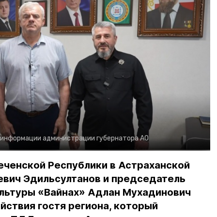
 информации администрации губернатора АО
еченской Республики в Астраханской
евич Эдильсултанов и председатель
льтуры «Вайнах» Адлан Мухадинович
йствия гостя региона, который