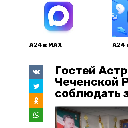
А24 в MAX
А24 
Гостей Астр
Чеченской 
соблюдать з