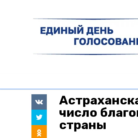
Астраханска
число благ
страны