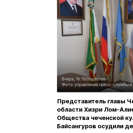
Вчера, 16:15
Общество
Фото:
управление пресс-службы и
Представитель главы Ч
области Хизри Лом-Али
Общества чеченской ку
Байсангуров осудили де