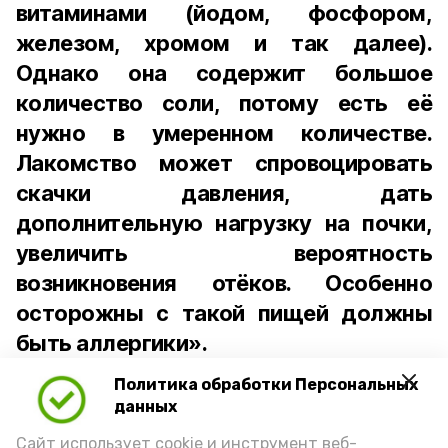
витаминами (йодом, фосфором,
железом, хромом и так далее).
Однако она содержит большое
количество соли, потому есть её
нужно в умеренном количестве.
Лакомство может спровоцировать
скачки давления, дать
дополнительную нагрузку на почки,
увеличить вероятность
возникновения отёков. Особенно
осторожны с такой пищей должны
быть аллергики».
Политика обработки Персональных
Для взрослого человека безопасной
данных
порцией икры считается 30-50 граммов
(2-3 ложки). При этом следует обратить
Сайт использует cookie и инструмент веб-