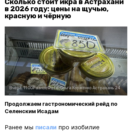
Сколько стоит икра в Астрахани
в 2026 году: цены на щучью,
красную и чёрную
Вчера, 11:00
Разное
Фото:
Ольга Корженко
Астрахань 24
Продолжаем гастрономический рейд по
Селенским Исадам
Ранее мы
писали
про изобилие