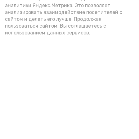
аналитики Яндекс.Метрика. Это позволяет
внимание на хлеб, с которым она
анализировать взаимодействие посетителей с
подаётся: лучше выбирать
сайтом и делать его лучше. Продолжая
цельнозерновой, с мукой грубого
пользоваться сайтом, Вы соглашаетесь с
использованием данных сервисов.
помола. Есть икру следует в первой
половине дня. Кстати, полезнее для
здоровья сопроводить такой бутерброд
сочными овощами, свежей зеленью и
отварным яйцом.