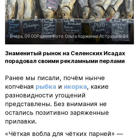
Вчера, 09:00
Разное
Фото:
Ольга Корженко
Астрахань 24
Знаменитый рынок на Селенских Исадах
порадовал своими рекламными перлами
Ранее мы писали, почём нынче
копчёная
рыбка
и
икорка
, какие
разновидности угощений
представлены. Без внимания не
остались позитивно заряженные
прилавки.
«Чёткая вобла для чётких парней» —