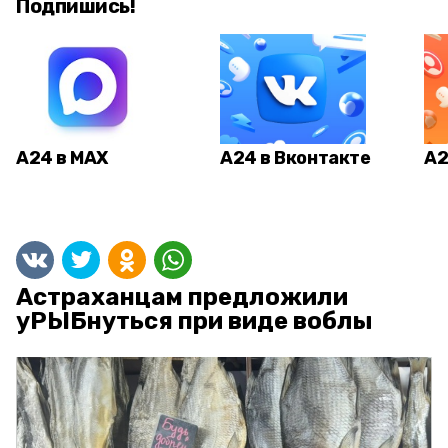
Подпишись!
А24 в MAX
А24 в Вконтакте
А2
Астраханцам предложили
уРЫБнуться при виде воблы