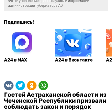
Фото: управление пресс-службы и информации
администрации губернатора АО
Подпишись!
А24 в MAX
А24 в Вконтакте
А2
Гостей Астраханской области из
Чеченской Республики призвали
соблюдать закон и порядок