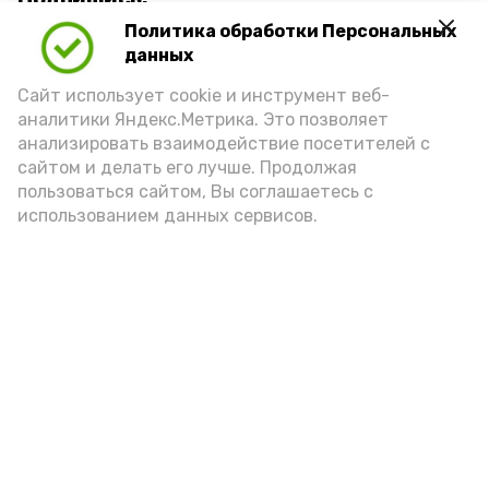
Политика обработки Персональных
данных
Сайт использует cookie и инструмент веб-
аналитики Яндекс.Метрика. Это позволяет
анализировать взаимодействие посетителей с
А24 в MAX
А24 в Вконтакте
А2
сайтом и делать его лучше. Продолжая
пользоваться сайтом, Вы соглашаетесь с
использованием данных сервисов.
В Наримановском районе
отметили День светофора