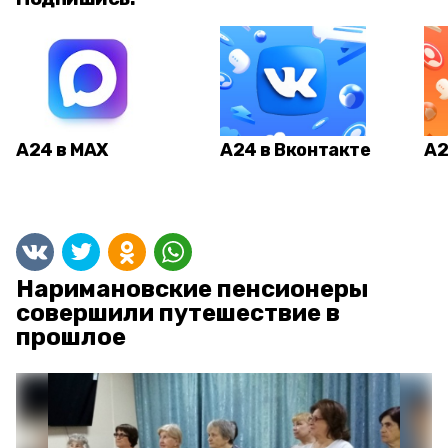
А24 в MAX
А24 в Вконтакте
А2
Наримановские пенсионеры
совершили путешествие в
прошлое