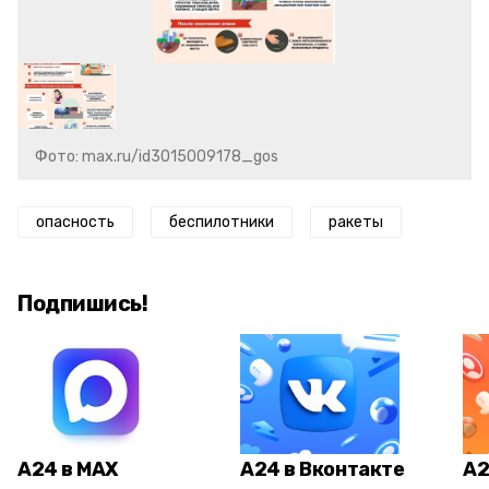
Фото: max.ru/id3015009178_gos
опасность
беспилотники
ракеты
Подпишись!
А24 в MAX
А24 в Вконтакте
А2