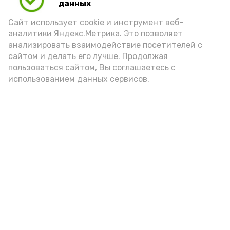
данных
Видео: управление пресс-службы и информации
Сайт использует cookie и инструмент веб-
администрации губернатора АО
аналитики Яндекс.Метрика. Это позволяет
анализировать взаимодействие посетителей с
сайтом и делать его лучше. Продолжая
год единства народов
закон
пользоваться сайтом, Вы соглашаетесь с
использованием данных сервисов.
Подпишись!
А24 в MAX
А24 в Вконтакте
А2