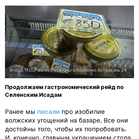
Вчера, 11:00
Разное
Фото:
Ольга Корженко
Астрахань 24
Продолжаем гастрономический рейд по
Селенским Исадам
Ранее мы
писали
про изобилие
волжских угощений на базаре. Все они
достойны того, чтобы их попробовать.
И, конечно, главным украшением стола