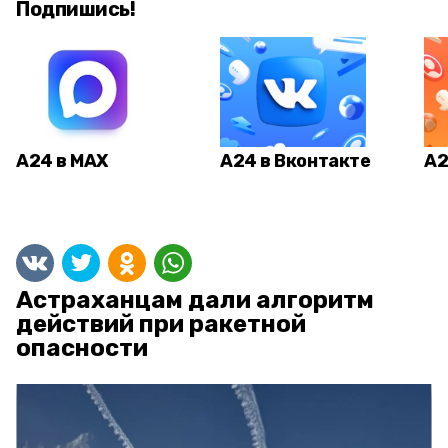
Подпишись!
А24 в MAX
А24 в Вконтакте
А2
Астраханцам дали алгоритм
действий при ракетной
опасности