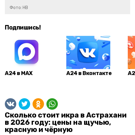
Фото: НВ
Подпишись!
А24 в MAX
А24 в Вконтакте
А2
Сколько стоит икра в Астрахани
в 2026 году: цены на щучью,
красную и чёрную