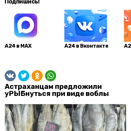
Подпишись!
А24 в MAX
А24 в Вконтакте
А2
Астраханцам предложили
уРЫБнуться при виде воблы