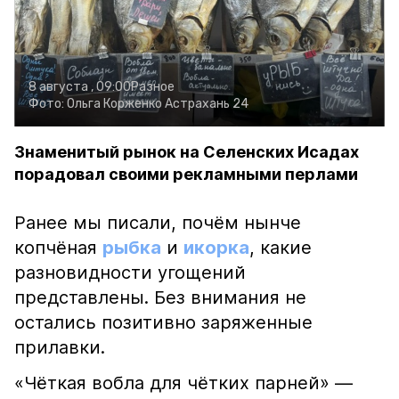
8 августа , 09:00
Разное
Фото:
Ольга Корженко
Астрахань 24
Знаменитый рынок на Селенских Исадах
порадовал своими рекламными перлами
Ранее мы писали, почём нынче
копчёная
рыбка
и
икорка
, какие
разновидности угощений
представлены. Без внимания не
остались позитивно заряженные
прилавки.
«Чёткая вобла для чётких парней» —