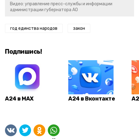
Видео: управление пресс-службы и информации
администрации губернатора АО
год единства народов
закон
Подпишись!
А24 в MAX
А24 в Вконтакте
А2