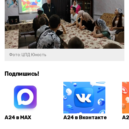
Фото: ЦПД Юность
Подпишись!
А24 в MAX
А24 в Вконтакте
А2