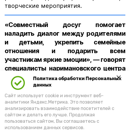
творческие мероприятия.
«Совместный досуг помогает
наладить диалог между родителями
и детьми, укрепить семейные
отношения и подарить всем
участникам яркие эмоции», — говорят
специалисты наримановского центра
помощи детям.
Политика обработки Персональных
данных
Подпишись!
Сайт использует cookie и инструмент веб-
аналитики Яндекс.Метрика. Это позволяет
анализировать взаимодействие посетителей с
сайтом и делать его лучше. Продолжая
пользоваться сайтом, Вы соглашаетесь с
использованием данных сервисов.