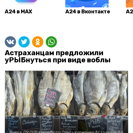
А24 в MAX
А24 в Вконтакте
А2
Астраханцам предложили
уРЫБнуться при виде воблы
Вчера, 09:00
Разное
Фото:
Ольга Корженко
Астрахань 24