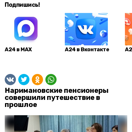
Подпишись!
А24 в MAX
А24 в Вконтакте
А2
Наримановские пенсионеры
совершили путешествие в
прошлое