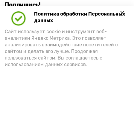
Подпишись!
Политика обработки Персональных
данных
Сайт использует cookie и инструмент веб-
аналитики Яндекс.Метрика. Это позволяет
анализировать взаимодействие посетителей с
А24 в MAX
А24 в Вконтакте
А2
сайтом и делать его лучше. Продолжая
пользоваться сайтом, Вы соглашаетесь с
использованием данных сервисов.
В Наримановском районе
отметили День светофора