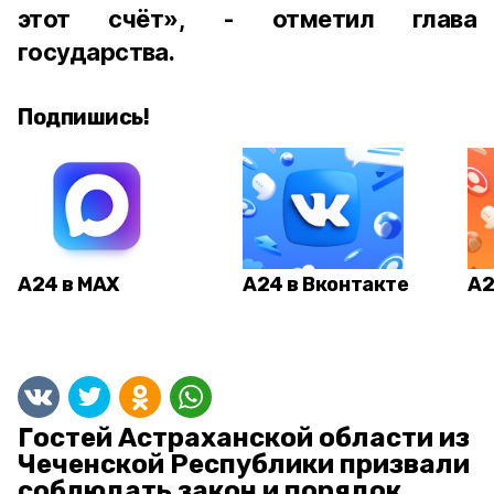
этот счёт», - отметил глава
государства.
Подпишись!
А24 в MAX
А24 в Вконтакте
А2
Гостей Астраханской области из
Чеченской Республики призвали
соблюдать закон и порядок