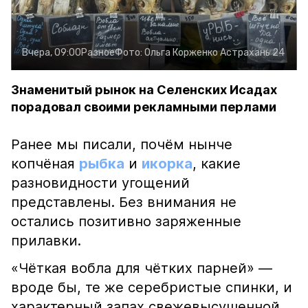
Вчера, 09:00
Разное
Фото:
Ольга Корженко
Астрахань 24
Знаменитый рынок на Селенских Исадах
порадовал своими рекламными перлами
Ранее мы писали, почём нынче
копчёная
рыбка
и
икорка
, какие
разновидности угощений
представлены. Без внимания не
остались позитивно заряженные
прилавки.
«Чёткая вобла для чётких парней» —
вроде бы, те же серебристые спинки, и
характерный запах свежевысушенной