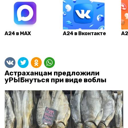
А24 в MAX
А24 в Вконтакте
А2
Астраханцам предложили
уРЫБнуться при виде воблы