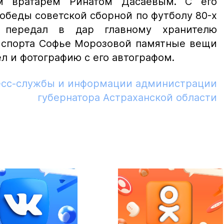
м вратарём Ринатом Дасаевым. С его
обеды советской сборной по футболу 80-х
а передал в дар главному хранителю
я спорта Софье Морозовой памятные вещи
л и фотографию с его автографом.
есс-службы и информации администрации
губернатора Астраханской области