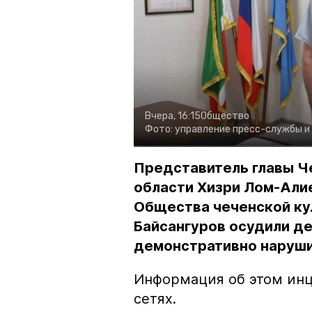
Вчера, 16:15
Общество
Фото:
управление пресс-службы и
Представитель главы Ч
области Хизри Лом-Али
Общества чеченской ку
Байсангуров осудили де
демонстративно наруши
Информация об этом инц
сетях.