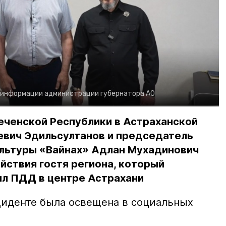
 информации администрации губернатора АО
еченской Республики в Астраханской
евич Эдильсултанов и председатель
льтуры «Вайнах» Адлан Мухадинович
йствия гостя региона, который
л ПДД в центре Астрахани
иденте была освещена в социальных