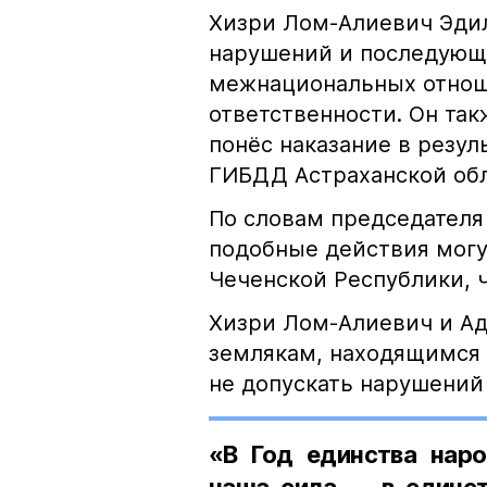
Хизри Лом-Алиевич Эдил
нарушений и последующе
межнациональных отноше
ответственности. Он та
понёс наказание в резу
ГИБДД Астраханской обл
По словам председателя
подобные действия могу
Чеченской Республики, 
Хизри Лом-Алиевич и Ад
землякам, находящимся 
не допускать нарушений 
«В Год единства наро
наша сила — в единст