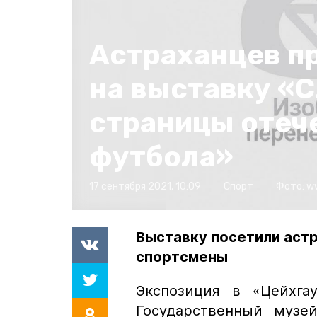
Астраханцев п
на выставку «
страницы отеч
футбола»
17 сентября 2021, 10:09
Спорт
Фото:
w
Выставку посетили аст
спортсмены
Экспозиция в «Цейхгау
Государственный музей