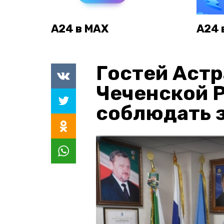
А24 в MAX
А24 
Гостей Астр
Чеченской 
соблюдать з