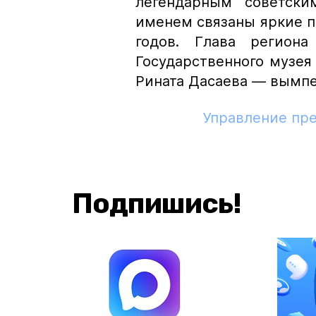
легендарным советски
именем связаны яркие п
годов. Глава регион
Государственного музе
Рината Дасаева — вымпе
Управление пр
Подпишись!