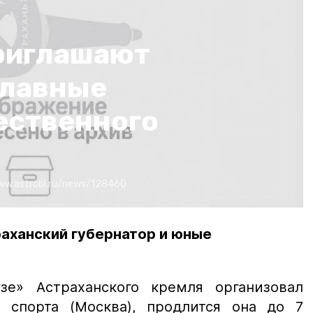
риглашают
Славные
ественного
ww.astrobl.ru/news/128460
раханский губернатор и юные
зе» Астраханского кремля организовал
 спорта (Москва), продлится она до 7