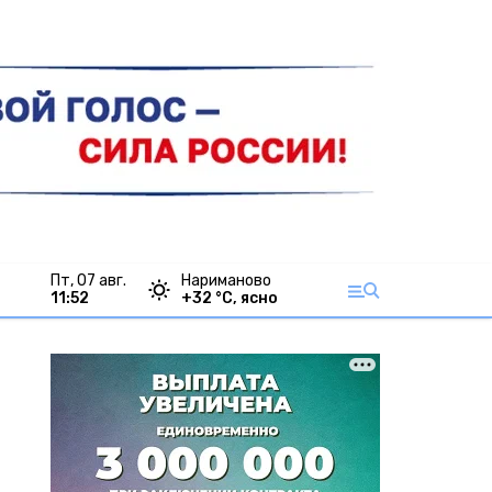
пт, 07 авг.
Нариманово
11:53
+
32
°С,
ясно