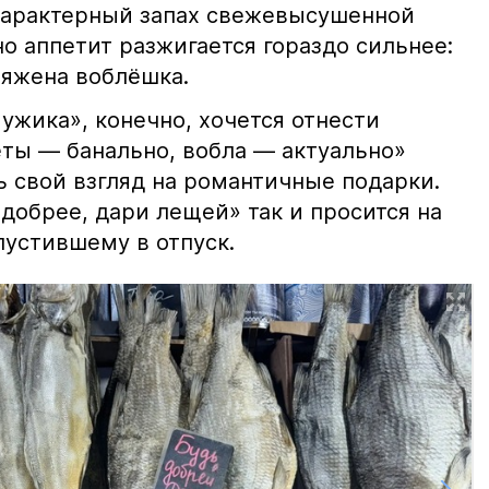
характерный запах свежевысушенной
но аппетит разжигается гораздо сильнее:
ряжена воблёшка.
ужика», конечно, хочется отнести
еты — банально, вобла — актуально»
ь свой взгляд на романтичные подарки.
добрее, дари лещей» так и просится на
тпустившему в отпуск.