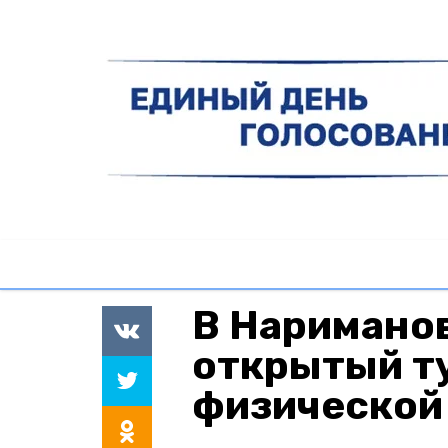
В Наримано
открытый т
физической