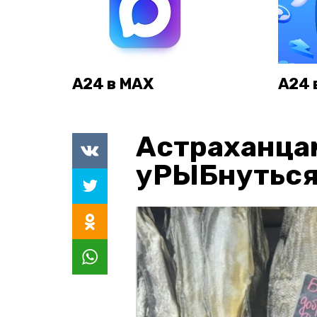
А24 в MAX
А24 
Астраханца
уРЫБнуться