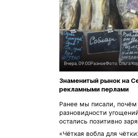
Вчера, 09:00
Разное
Фото:
Ольга Ко
Знаменитый рынок на С
рекламными перлами
Ранее мы писали, почём
разновидности угощений
остались позитивно зар
«Чёткая вобла для чётки