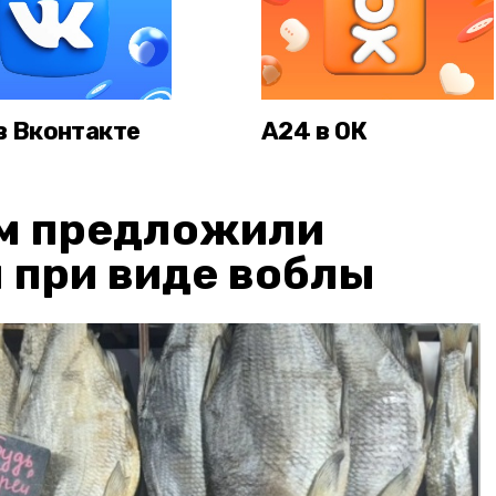
в Вконтакте
А24 в ОК
м предложили
 при виде воблы