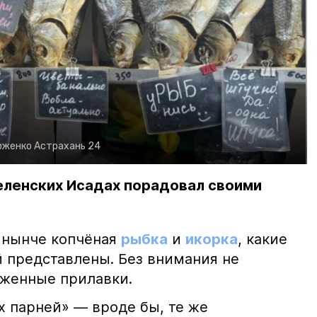
рженко
Астрахань 24
еленских Исадах порадовал своими
 нынче копчёная
рыбка
и
икорка
, какие
 представлены. Без внимания не
яженные прилавки.
х парней» — вроде бы, те же