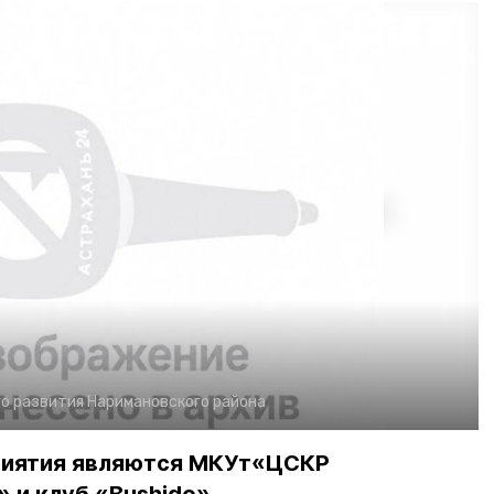
о развития Наримановского района
риятия являются МКУт«ЦСКР