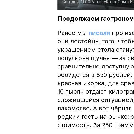
Сегодня, 11:00
Разное
Фото:
Ольга К
Продолжаем гастроном
Ранее мы
писали
про изо
они достойны того, чтоб
украшением стола стану
популярна щучья — за с
сравнительно доступную 
обойдётся в 850 рублей.
красная икорка, для срав
10 тысяч отдают килогр
сложившейся ситуацией, 
лакомство. А вот чёрная
редкий гость на рынке:
стоимость. За 250 грамм 