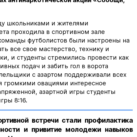
ах антинаркотической акции «Сообщи,
ду школьниками и жителями
ета проходила в спортивном зале
команды футболистов были настроены на
ать все свое мастерство, технику и
ки, и студенты стремились провести как
вных подач и забить гол в ворота
олельщики с азартом поддерживали всех
я громкими овациями интересное
апряженной, азартной игры студенты
гры 8:16.
ртивной встречи стали профилактика
пности и привитие молодежи навыков