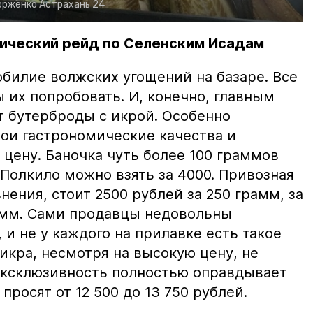
орженко
Астрахань 24
ический рейд по Селенским Исадам
билие волжских угощений на базаре. Все
ы их попробовать. И, конечно, главным
т бутерброды с икрой. Особенно
вои гастрономические качества и
цену. Баночка чуть более 100 граммов
 Полкило можно взять за 4000. Привозная
нения, стоит 2500 рублей за 250 грамм, за
амм. Сами продавцы недовольны
и не у каждого на прилавке есть такое
 икра, несмотря на высокую цену, не
 эксклюзивность полностью оправдывает
просят от 12 500 до 13 750 рублей.