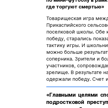
по мини-футболу в рамк
где торгуют смертью»
Товарищеская игра меж
Прикаспийского сельсов
поселковой школы. Обе 
победу, старались показ
тактику игры. И школьни
можно больше результати
соперника. Зрители и б
участников, сопровожда
зрелище. В результате н
одержали победу. Счет и
«Главными целями спо
подростковой престу