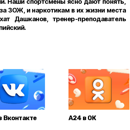
и. Наши спортсмены ясно дают понять,
за ЗОЖ, и наркотикам в их жизни места
вхат Дашканов, тренер-преподаватель
пийский.
в Вконтакте
А24 в ОК