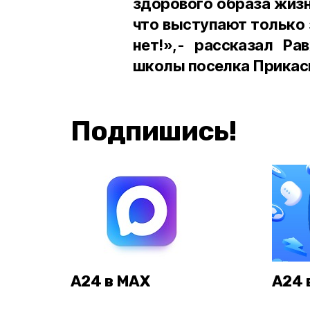
здорового образа жизн
что выступают только 
нет!»,- рассказал Ра
школы поселка Прикас
Подпишись!
А24 в MAX
А24 