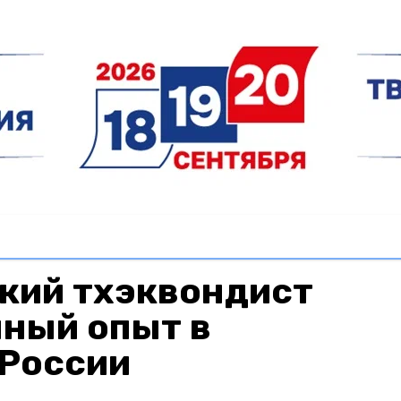
кий тхэквондист
нный опыт в
 России