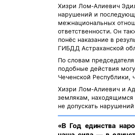
Хизри Лом-Алиевич Эдил
нарушений и последующе
межнациональных отноше
ответственности. Он та
понёс наказание в резу
ГИБДД Астраханской обл
По словам председателя
подобные действия могу
Чеченской Республики, 
Хизри Лом-Алиевич и Ад
землякам, находящимся 
не допускать нарушений 
«В Год единства наро
наша сила — в единст