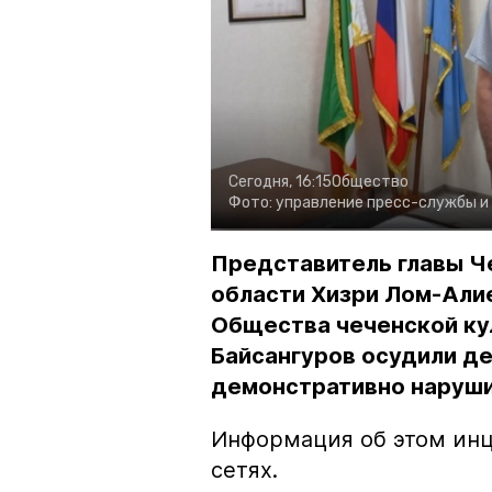
Сегодня, 16:15
Общество
Фото:
управление пресс-службы и
Представитель главы Ч
области Хизри Лом-Али
Общества чеченской ку
Байсангуров осудили де
демонстративно наруши
Информация об этом инц
сетях.