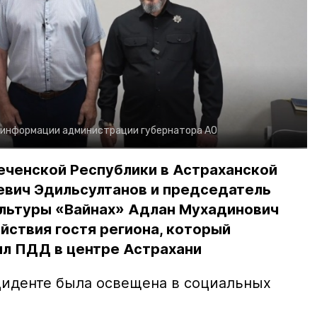
 информации администрации губернатора АО
еченской Республики в Астраханской
евич Эдильсултанов и председатель
льтуры «Вайнах» Адлан Мухадинович
йствия гостя региона, который
л ПДД в центре Астрахани
иденте была освещена в социальных