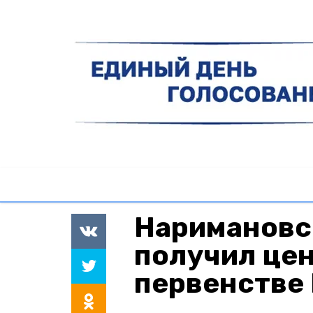
Наримановс
получил це
первенстве