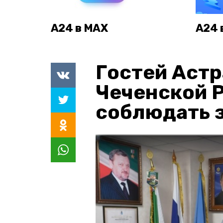
А24 в MAX
А24 
Гостей Астр
Чеченской 
соблюдать з