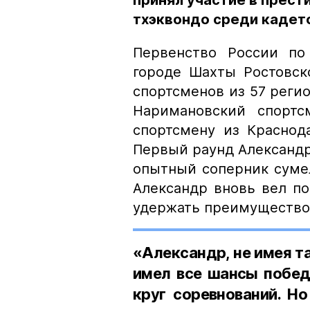
принял участие в прес
тхэквондо среди кадето
Первенство России по
городе Шахты Ростовск
спортсменов из 57 регио
Наримановский спортс
спортсмену из Краснода
Первый раунд Александр 
опытный соперник сумел
Александр вновь вел по
удержать преимущество,
«Александр, не имея т
имел все шансы побед
круг соревнований. Н