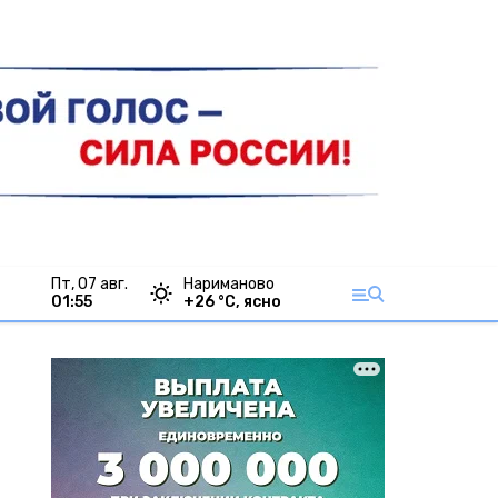
пт, 07 авг.
Нариманово
01:55
+
26
°С,
ясно