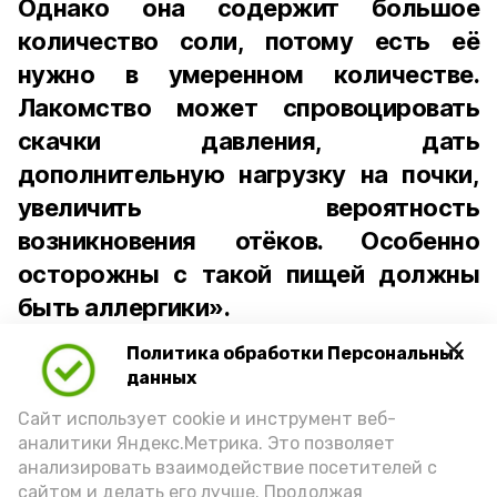
Однако она содержит большое
количество соли, потому есть её
нужно в умеренном количестве.
Лакомство может спровоцировать
скачки давления, дать
дополнительную нагрузку на почки,
увеличить вероятность
возникновения отёков. Особенно
осторожны с такой пищей должны
быть аллергики».
Политика обработки Персональных
Для взрослого человека безопасной
данных
порцией икры считается 30-50 граммов
(2-3 ложки). При этом следует обратить
Сайт использует cookie и инструмент веб-
аналитики Яндекс.Метрика. Это позволяет
внимание на хлеб, с которым она
анализировать взаимодействие посетителей с
подаётся: лучше выбирать
сайтом и делать его лучше. Продолжая