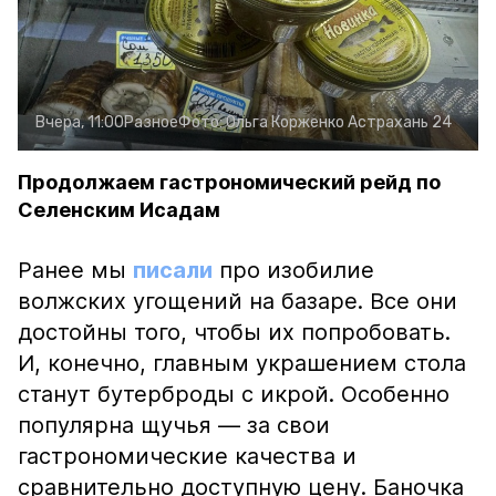
Вчера, 11:00
Разное
Фото:
Ольга Корженко
Астрахань 24
Продолжаем гастрономический рейд по
Селенским Исадам
Ранее мы
писали
про изобилие
волжских угощений на базаре. Все они
достойны того, чтобы их попробовать.
И, конечно, главным украшением стола
станут бутерброды с икрой. Особенно
популярна щучья — за свои
гастрономические качества и
сравнительно доступную цену. Баночка