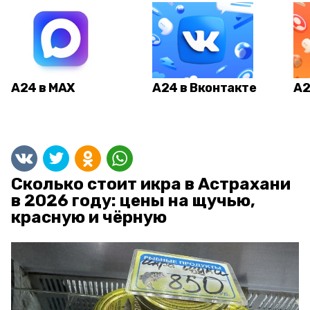
А24 в MAX
А24 в Вконтакте
А2
Сколько стоит икра в Астрахани
в 2026 году: цены на щучью,
красную и чёрную