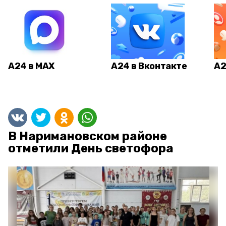
А24 в MAX
А24 в Вконтакте
А2
В Наримановском районе
отметили День светофора