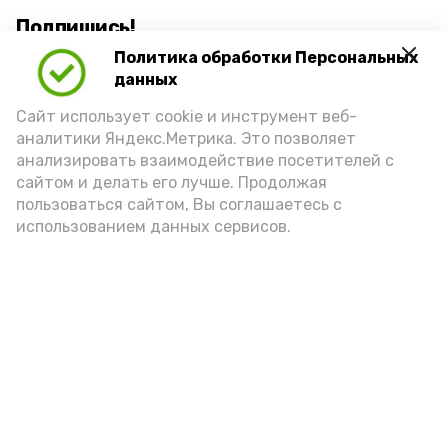
Подпишись!
Политика обработки Персональных
данных
Сайт использует cookie и инструмент веб-
аналитики Яндекс.Метрика. Это позволяет
анализировать взаимодействие посетителей с
А24 в MAX
А24 в Вконтакте
А2
сайтом и делать его лучше. Продолжая
пользоваться сайтом, Вы соглашаетесь с
использованием данных сервисов.
«Сервисы Астраханской
области» теперь доступны в
приложении MAX