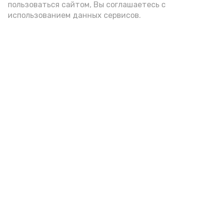
пользоваться сайтом, Вы соглашаетесь с
администрации губернатора АО
использованием данных сервисов.
год единства народов
закон
Подпишись!
А24 в MAX
А24 в Вконтакте
А2
Для жителей Нариманова