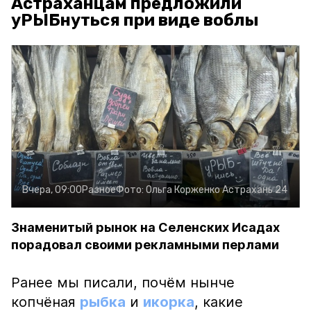
Астраханцам предложили
уРЫБнуться при виде воблы
Вчера, 09:00
Разное
Фото:
Ольга Корженко
Астрахань 24
Знаменитый рынок на Селенских Исадах
порадовал своими рекламными перлами
Ранее мы писали, почём нынче
копчёная
рыбка
и
икорка
, какие