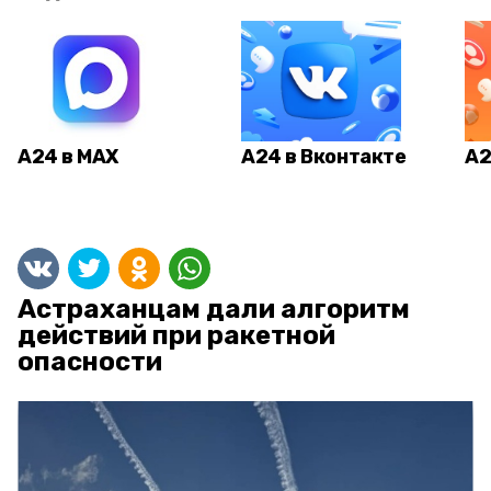
А24 в MAX
А24 в Вконтакте
А2
Астраханцам дали алгоритм
действий при ракетной
опасности