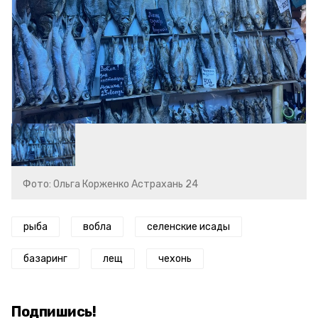
Фото: Ольга Корженко Астрахань 24
рыба
вобла
селенские исады
базаринг
лещ
чехонь
Подпишись!