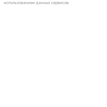
использованием данных сервисов.
Гостей Астраханской области из
Чеченской Республики призвали
соблюдать закон и порядок
6 августа , 16:15
Общество
Фото:
управление пресс-службы и информации
администрации губернатора АО