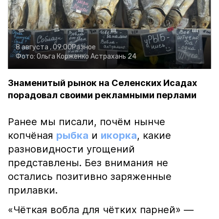
8 августа , 09:00
Разное
Фото:
Ольга Корженко
Астрахань 24
Знаменитый рынок на Селенских Исадах
порадовал своими рекламными перлами
Ранее мы писали, почём нынче
копчёная
рыбка
и
икорка
, какие
разновидности угощений
представлены. Без внимания не
остались позитивно заряженные
прилавки.
«Чёткая вобла для чётких парней» —