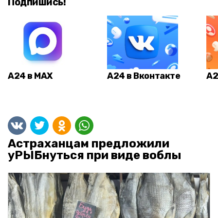
Подпишись!
А24 в MAX
А24 в Вконтакте
А2
Астраханцам предложили
уРЫБнуться при виде воблы