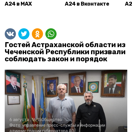
А24 в MAX
А24 в Вконтакте
А2
Гостей Астраханской области из
Чеченской Республики призвали
соблюдать закон и порядок
6 августа , 16:15
Общество
Фото:
управление пресс-службы и информации
администрации губернатора АО