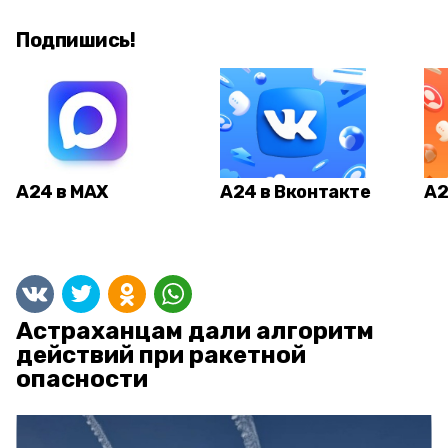
Подпишись!
А24 в MAX
А24 в Вконтакте
А2
Астраханцам дали алгоритм
действий при ракетной
опасности