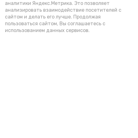
аналитики Яндекс.Метрика. Это позволяет
анализировать взаимодействие посетителей с
сайтом и делать его лучше. Продолжая
Видео: управление пресс-службы и информации
пользоваться сайтом, Вы соглашаетесь с
администрации губернатора АО
использованием данных сервисов.
год единства народов
закон
Подпишись!
А24 в MAX
А24 в Вконтакте
А2