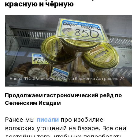
красную и чёрную
Вчера, 11:00
Разное
Фото:
Ольга Корженко
Астрахань 24
Продолжаем гастрономический рейд по
Селенским Исадам
Ранее мы
писали
про изобилие
волжских угощений на базаре. Все они
достойны того, чтобы их попробовать.