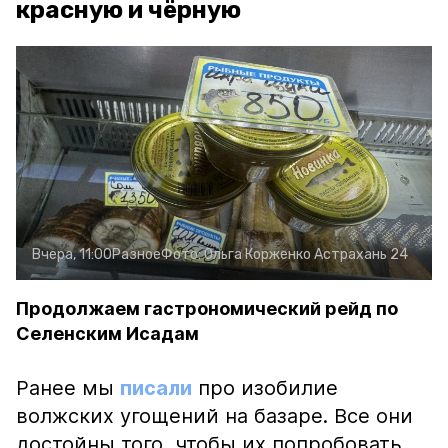
красную и чёрную
Вчера, 11:00
Разное
Фото:
Ольга Корженко
Астрахань 24
Продолжаем гастрономический рейд по
Селенским Исадам
Ранее мы
писали
про изобилие
волжских угощений на базаре. Все они
достойны того, чтобы их попробовать.