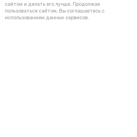
А24 в MAX
А24 в Вконтакте
А2
сайтом и делать его лучше. Продолжая
пользоваться сайтом, Вы соглашаетесь с
использованием данных сервисов.
Гостей Астраханской области из
Чеченской Республики призвали
соблюдать закон и порядок
6 августа , 16:15
Общество
Фото:
управление пресс-службы и информации
администрации губернатора АО