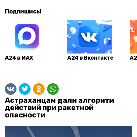
Подпишись!
А24 в MAX
А24 в Вконтакте
А2
Астраханцам дали алгоритм
действий при ракетной
опасности